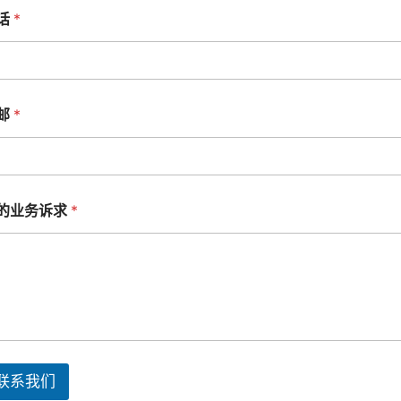
话
*
邮
*
的业务诉求
*
联系我们