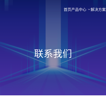
首页
产品中心
解决方案
联系我们