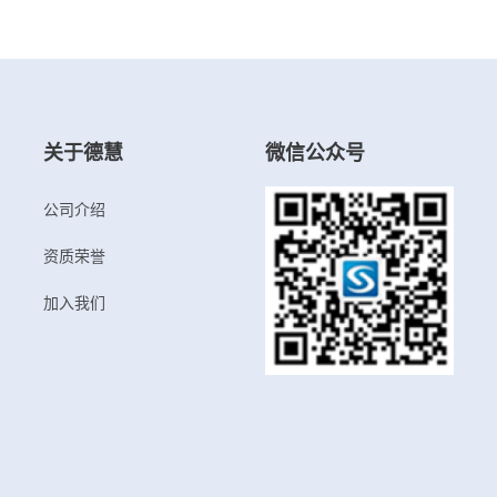
关于德慧
微信公众号
公司介绍
资质荣誉
加入我们