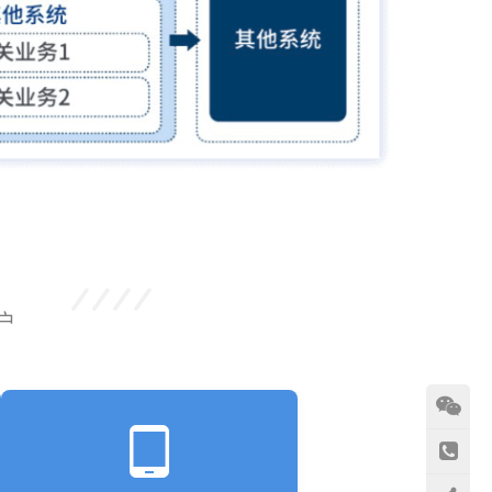
户
tablet_android