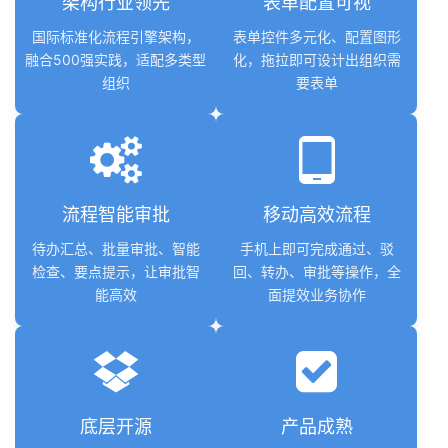
架构行业领先
表单配置可视
国际标准化流程引擎架构，
表单控件多元化、配置图形
融合500强实践，适配多类型
化，拖拉即可设计出组织需
组织
要表单
tablet_android
流程智能审批
移动高效流程
待办汇总、批量审批、智能
手机上即可完成通过、驳
检查、要点提示，让审批智
回、转办、审批等操作，全
能高效
面提效业务协作
底层开源
产品成熟